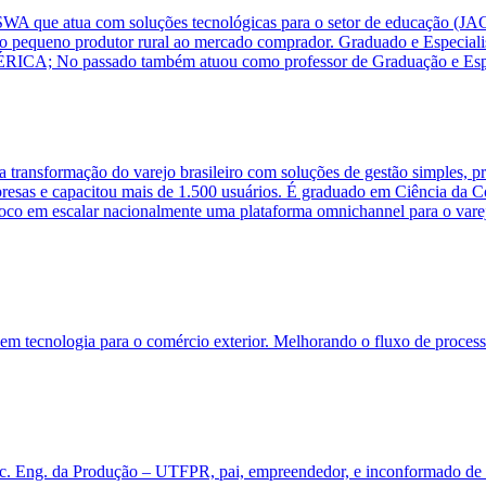
 SWA que atua com soluções tecnológicas para o setor de educação 
o o pequeno produtor rural ao mercado comprador. Graduado e Especi
RICA; No passado também atuou como professor de Graduação e Espec
 transformação do varejo brasileiro com soluções de gestão simples, p
mpresas e capacitou mais de 1.500 usuários. É graduado em Ciência 
m foco em escalar nacionalmente uma plataforma omnichannel para o va
m tecnologia para o comércio exterior. Melhorando o fluxo de process
 Eng. da Produção – UTFPR, pai, empreendedor, e inconformado de pla