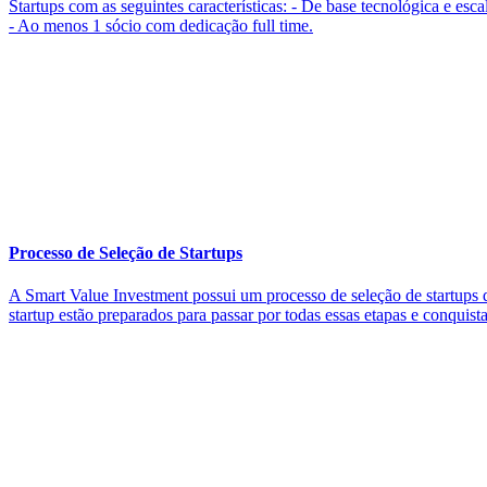
Startups com as seguintes características: - De base tecnológica e 
- Ao menos 1 sócio com dedicação full time.
Processo de Seleção de Startups
A Smart Value Investment possui um processo de seleção de startups di
startup estão preparados para passar por todas essas etapas e conquist