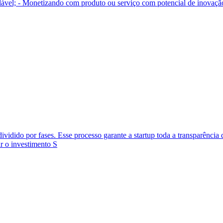
escalável; - Monetizando com produto ou serviço com potencial de inov
vidido por fases. Esse processo garante a startup toda a transparência 
ar o investimento S