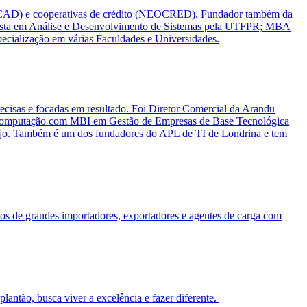
(JACAD) e cooperativas de crédito (NEOCRED). Fundador também da
alista em Análise e Desenvolvimento de Sistemas pela UTFPR; MBA
ialização em várias Faculdades e Universidades.
recisas e focadas em resultado. Foi Diretor Comercial da Arandu
da Computação com MBI em Gestão de Empresas de Base Tecnológica
rejo. Também é um dos fundadores do APL de TI de Londrina e tem
os de grandes importadores, exportadores e agentes de carga com
ntão, busca viver a excelência e fazer diferente.