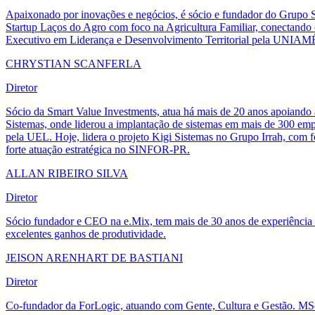
Apaixonado por inovações e negócios, é sócio e fundador do Grupo
Startup Laços do Agro com foco na Agricultura Familiar, conectand
Executivo em Liderança e Desenvolvimento Territorial pela UNIAMÉ
CHRYSTIAN SCANFERLA
Diretor
Sócio da Smart Value Investments, atua há mais de 20 anos apoiando a
Sistemas, onde liderou a implantação de sistemas em mais de 300 e
pela UEL. Hoje, lidera o projeto Kigi Sistemas no Grupo Irrah, co
forte atuação estratégica no SINFOR-PR.
ALLAN RIBEIRO SILVA
Diretor
Sócio fundador e CEO na e.Mix, tem mais de 30 anos de experiência e
excelentes ganhos de produtividade.
JEISON ARENHART DE BASTIANI
Diretor
Co-fundador da ForLogic, atuando com Gente, Cultura e Gestão. MSc.