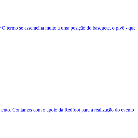
r O termo se assemelha muito a uma posição do basquete, o pivô - que
mento. Contamos com o apoio da Redfoot para a realização do evento