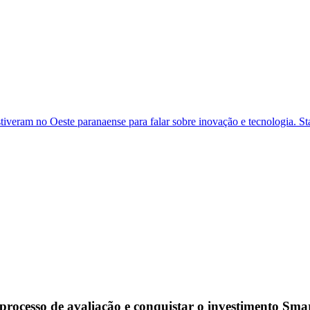
veram no Oeste paranaense para falar sobre inovação e tecnologia. Sta
 processo de avaliação e conquistar o investimento Sm