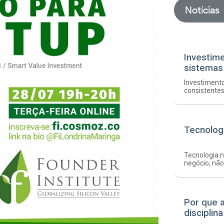
Notícias
Investim
sistemas
Investimento
consistente
Tecnolog
Tecnologia n
negócio, não
Por que 
disciplin