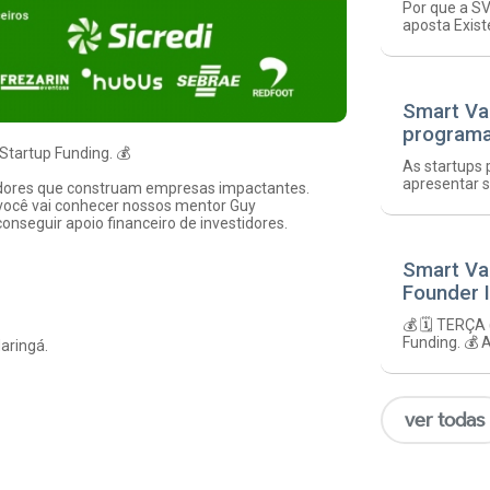
Por que a SV
aposta Exis
Smart Va
programa
 Startup Funding. 💰
As startups 
apresentar s
dores que construam empresas impactantes.
você vai conhecer nossos mentor Guy
seguir apoio financeiro de investidores.
Smart Va
Founder I
💰 🗓️ TERÇA
Funding. 💰 
aringá.
ver todas