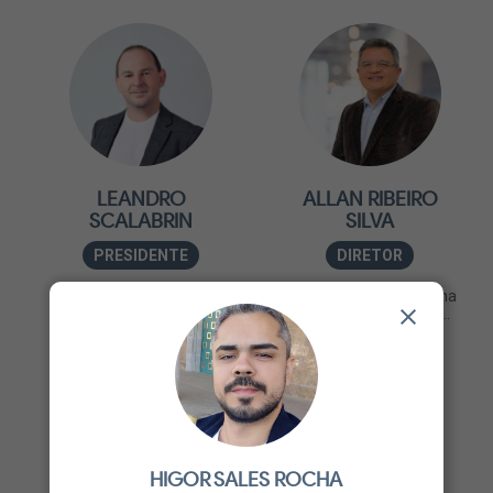
LEANDRO
ALLAN RIBEIRO
SCALABRIN
SILVA
PRESIDENTE
DIRETOR
Apaixonado por inovações
Sócio fundador e CEO na
e negócios, é sócio e...
e.Mix, tem mais de 30...
PARCEIROS
HIGOR SALES ROCHA